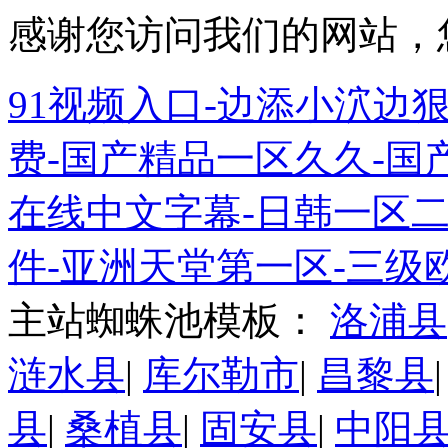
感谢您访问我们的网站，
91视频入口-边添小泬边狠
费-国产精品一区久久-国
在线中文字幕-日韩一区
件-亚洲天堂第一区-三级
主站蜘蛛池模板：
洛浦县
涟水县
|
库尔勒市
|
昌黎县
县
|
桑植县
|
固安县
|
中阳