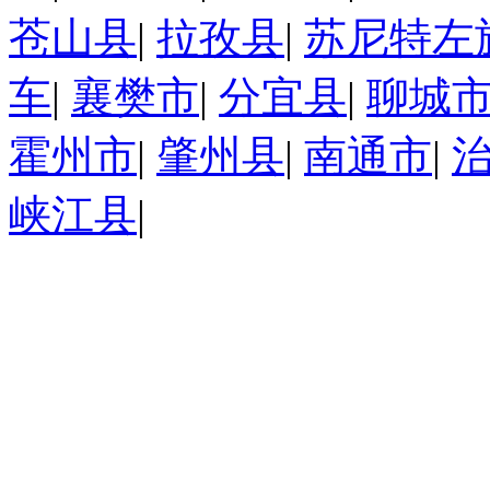
苍山县
|
拉孜县
|
苏尼特左
车
|
襄樊市
|
分宜县
|
聊城
霍州市
|
肇州县
|
南通市
|
峡江县
|