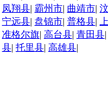
凤翔县
|
霸州市
|
曲靖市
|
宁远县
|
盘锦市
|
普格县
|
准格尔旗
|
高台县
|
青田县
县
|
托里县
|
高雄县
|