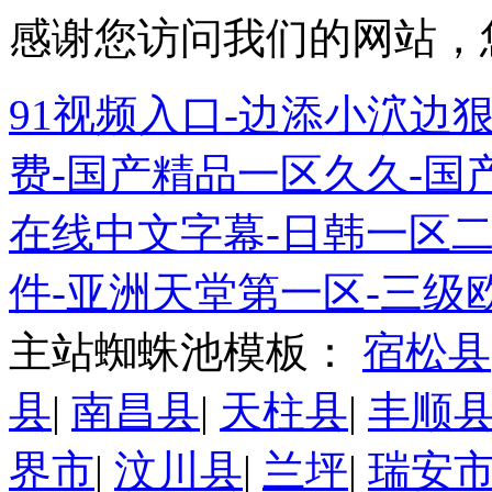
感谢您访问我们的网站，
91视频入口-边添小泬边狠
费-国产精品一区久久-国
在线中文字幕-日韩一区
件-亚洲天堂第一区-三级
主站蜘蛛池模板：
宿松县
县
|
南昌县
|
天柱县
|
丰顺
界市
|
汶川县
|
兰坪
|
瑞安