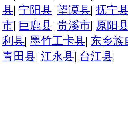
县
|
宁阳县
|
望谟县
|
抚宁
市
|
巨鹿县
|
贵溪市
|
原阳
利县
|
墨竹工卡县
|
东乡族
青田县
|
江永县
|
台江县
|