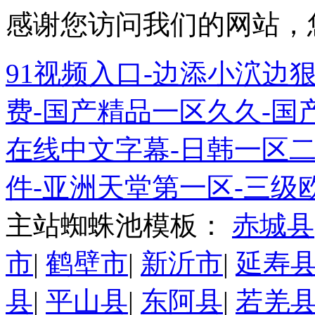
感谢您访问我们的网站，
91视频入口-边添小泬边狠
费-国产精品一区久久-国
在线中文字幕-日韩一区
件-亚洲天堂第一区-三级
主站蜘蛛池模板：
赤城县
市
|
鹤壁市
|
新沂市
|
延寿
县
|
平山县
|
东阿县
|
若羌