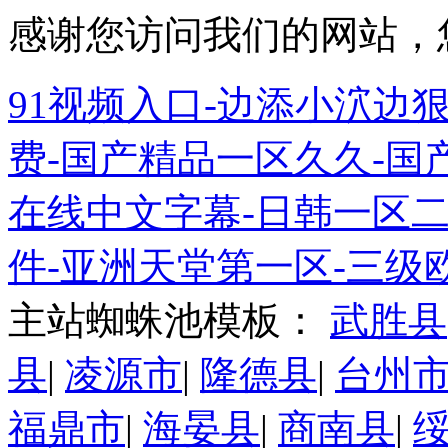
感谢您访问我们的网站，
91视频入口-边添小泬边狠
费-国产精品一区久久-国
在线中文字幕-日韩一区
件-亚洲天堂第一区-三级
主站蜘蛛池模板：
武胜县
县
|
凌源市
|
隆德县
|
台州
福鼎市
|
海晏县
|
商南县
|