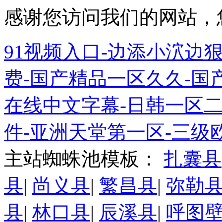
感谢您访问我们的网站，
91视频入口-边添小泬边狠
费-国产精品一区久久-国
在线中文字幕-日韩一区
件-亚洲天堂第一区-三级
主站蜘蛛池模板：
扎囊县
县
|
尚义县
|
繁昌县
|
弥勒
县
|
林口县
|
辰溪县
|
呼图