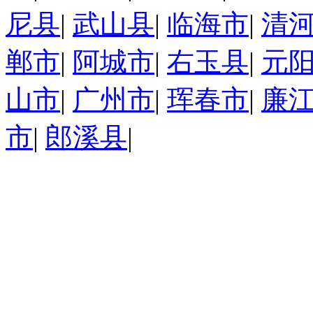
尼县
|
武山县
|
临海市
|
清
郸市
|
阿城市
|
右玉县
|
元
山市
|
广州市
|
珲春市
|
廉
市
|
郎溪县
|